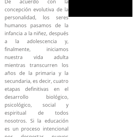
De acuerdo con la
cation
English CLT
concepción evolutiva de la
personalidad, los seres
humanos pasamos de la
infancia a la niñez, después
nción Plena
a la adolescencia y,
finalmente, iniciamos
ncia Ambiental
nuestra vida adulta
mientras transcurren los
e y Cultura
años de la primaria y la
secundaria, es decir, cuatro
etapas definitivas en el
desarrollo biológico,
nd
Phidias
psicológico, social y
espiritual de todos
nosotros. Si la educación
es un proceso intencional
Pagos en Linea
por despertar nuevos