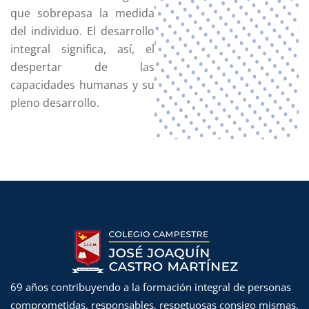
que sobrepasa la medida
del individuo. El desarrollo
integral significa, así, el
despertar de las
capacidades humanas y su
pleno desarrollo.
69 años contribuyendo a la formación integral de personas
comprometidas, responsables, respetuosas consigo mismas,