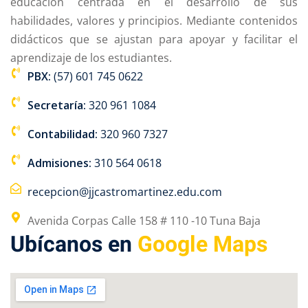
educación centrada en el desarrollo de sus
cation
English CLT
habilidades, valores y principios. Mediante contenidos
didácticos que se ajustan para apoyar y facilitar el
aprendizaje de los estudiantes.
PBX:
(57) 601 745 0622
nción Plena
Secretaría:
320 961 1084
ncia Ambiental
Contabilidad:
320 960 7327
e y Cultura
Admisiones:
310 564 0618
recepcion@jjcastromartinez.edu.com
Avenida Corpas Calle 158 # 110 -10 Tuna Baja
nd
Phidias
Ubícanos en
Google Maps
Pagos en Linea