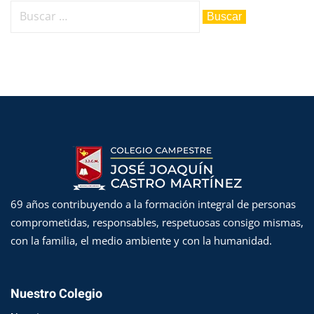
cation
English CLT
nción Plena
ncia Ambiental
e y Cultura
69 años contribuyendo a la formación integral de personas
comprometidas, responsables, respetuosas consigo mismas,
nd
Phidias
con la familia, el medio ambiente y con la humanidad.
Nuestro Colegio
Pagos en Linea