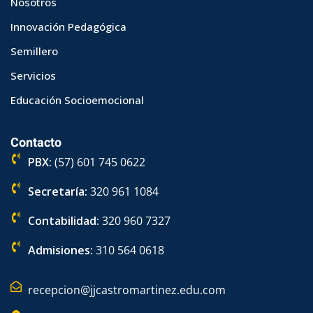
Nosotros
ones
PQRS
Innovación Pedagógica
Semillero
Servicios
Educación Socioemocional
Contacto
PBX:
(57) 601 745 0622
Secretaría:
320 961 1084
Contabilidad:
320 960 7327
Admisiones:
310 564 0618
recepcion@jjcastromartinez.edu.com